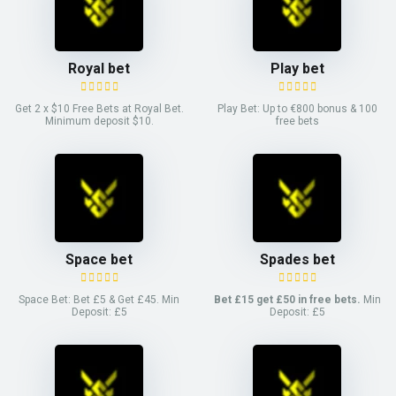
Royal bet
Play bet
Get 2 x $10 Free Bets at Royal Bet.
Play Bet: Up to €800 bonus & 100
Minimum deposit $10.
free bets
Space bet
Spades bet
Space Bet: Bet £5 & Get £45. Min
Bet £15 get £50 in free bets.
Min
Deposit: £5
Deposit: £5