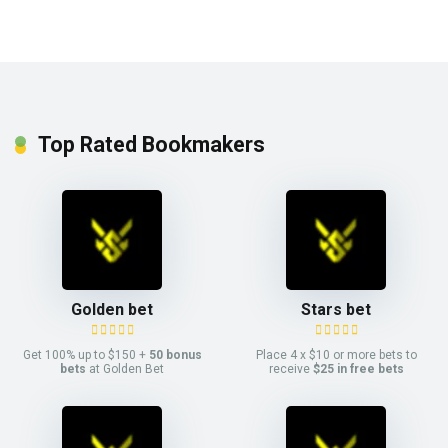
Top Rated Bookmakers
Golden bet
Stars bet
Get 100% up to $150 +
50 bonus
Place 4 x $10 or more bets to
bets
at Golden Bet
receive
$25 in free bets