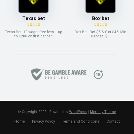
Texas bet
Box bet
Texas Bet: 10 wager-free bets + up
Box Bet:
Bet $5 & Get $45
. Min
to £200 on first deposit
Deposit: $5.
© Copyright 2023 | Powered by
WordPress
|
Mercury Theme
Home
Privacy Policy
Terms and Conditions
Contact